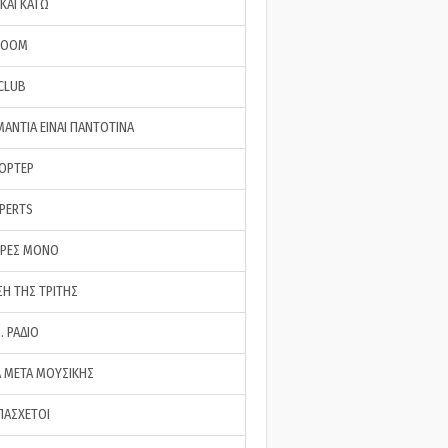
ΚΑΙ ΚΑΤΩ
ROOM
 CLUB
ΜΑΝΤΙΑ ΕΙΝΑΙ ΠΑΝΤΟΤΙΝΑ
ΠΟΡΤΕΡ
XPERTS
ΕΡΕΣ ΜΟΝΟ
ΣΗ ΤΗΣ ΤΡΙΤΗΣ
… ΡΑΔΙΟ
 ΜΕΤΑ ΜΟΥΣΙΚΗΣ
ΠΑΣΧΕΤΟΙ