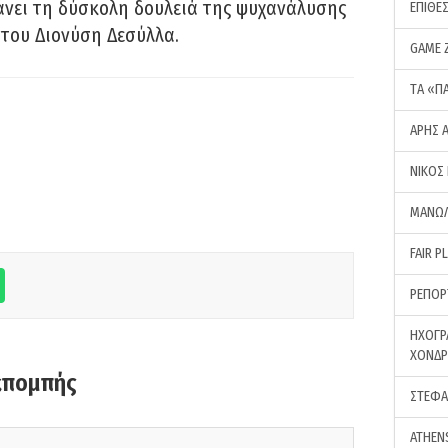
νει τη δύσκολη δουλειά της ψυχανάλυσης
ΕΠΙΘΕ
του Διονύση Δεσύλλα.
GAME 
ΤA «Π
ΑΡΗΣ 
ΝΙΚΟΣ
ΜΑΝΩΛ
FAIR P
ΡΕΠΟΡ
ΗΧΟΓΡ
ΧΟΝΔ
κπομπής
ΣΤΕΦΑ
ATHEN