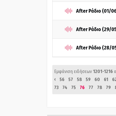
After Ράδιο (01/0
After Ράδιο (29/0
After Ράδιο (28/0
Εμφάνιση ειδήσεων
1201-1216
‹
56
57
58
59
60
61
6
73
74
75
76
77
78
79