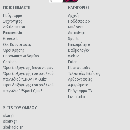
ΠΟΙΟΙ ΕΙΜΑΣΤΕ
ΚΑΤΗΓΟΡΙΕΣ
Πρόγραμμα
Αρχική
Συχνότητες
Ποδόσφαιρο
Δελτία τύπου
Μπάσκετ
Επικοινωνία
Αυτοκίνητο
Greece Is
Sports
Οικ. Καταστάσεις
Επικαιρότητα
Όροι Χρήσης
Βαθμολογίες
Προσωπικά Δεδομένα
WebTv
Cookies
Enter
Όροι διεξαγωγής διαγωνισμών
Πρωτοσέλιδα
Όροι διεξαγωγής του ραδ/κού
Τελευταίες Ειδήσεις
παιχνιδιού "ΣΠΟΡ FM Quiz"
Αρθρογραφίες
Όροι διεξαγωγής του ραδ/κού
Αφιερώματα
παιχνιδιού "Sport Quiz"
Πρόγραμμα TV
Live-radio
SITES ΤΟΥ ΟΜΙΛΟΥ
skai.gr
skaitv.gr
skairadio.gr