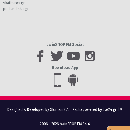
skaikairos.gr
podcast.skai.gr
bwinΣΠΟΡ FM Social
Download App
Designed & Developed by Gloman S.A.
|
Radio powered by live24.gr
| ©
2006 - 2026 bwinΣΠΟΡ FM 94.6