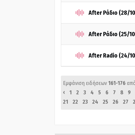
After Ράδιο (28/1
After Ράδιο (25/1
After Radio (24/1
Εμφάνιση ειδήσεων
161-176
απ
‹
1
2
3
4
5
6
7
8
9
21
22
23
24
25
26
27