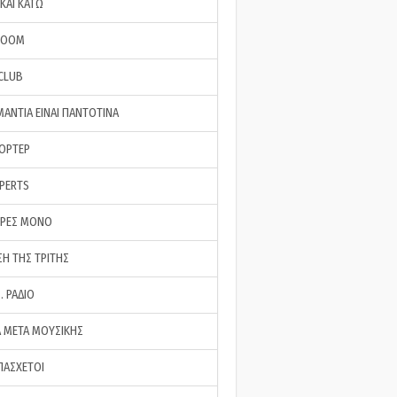
ΚΑΙ ΚΑΤΩ
ROOM
 CLUB
ΜΑΝΤΙΑ ΕΙΝΑΙ ΠΑΝΤΟΤΙΝΑ
ΠΟΡΤΕΡ
XPERTS
ΕΡΕΣ ΜΟΝΟ
ΣΗ ΤΗΣ ΤΡΙΤΗΣ
… ΡΑΔΙΟ
 ΜΕΤΑ ΜΟΥΣΙΚΗΣ
ΠΑΣΧΕΤΟΙ