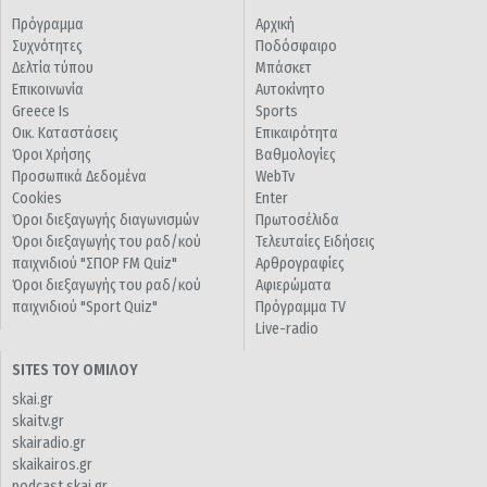
Πρόγραμμα
Αρχική
Συχνότητες
Ποδόσφαιρο
Δελτία τύπου
Μπάσκετ
Επικοινωνία
Αυτοκίνητο
Greece Is
Sports
Οικ. Καταστάσεις
Επικαιρότητα
Όροι Χρήσης
Βαθμολογίες
Προσωπικά Δεδομένα
WebTv
Cookies
Enter
Όροι διεξαγωγής διαγωνισμών
Πρωτοσέλιδα
Όροι διεξαγωγής του ραδ/κού
Τελευταίες Ειδήσεις
παιχνιδιού "ΣΠΟΡ FM Quiz"
Αρθρογραφίες
Όροι διεξαγωγής του ραδ/κού
Αφιερώματα
παιχνιδιού "Sport Quiz"
Πρόγραμμα TV
Live-radio
SITES ΤΟΥ ΟΜΙΛΟΥ
skai.gr
skaitv.gr
skairadio.gr
skaikairos.gr
podcast.skai.gr