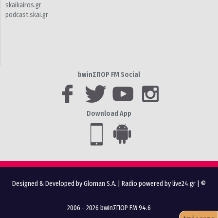
skaikairos.gr
podcast.skai.gr
bwinΣΠΟΡ FM Social
Download App
Designed & Developed by Gloman S.A.
|
Radio powered by live24.gr
| ©
2006 - 2026 bwinΣΠΟΡ FM 94.6