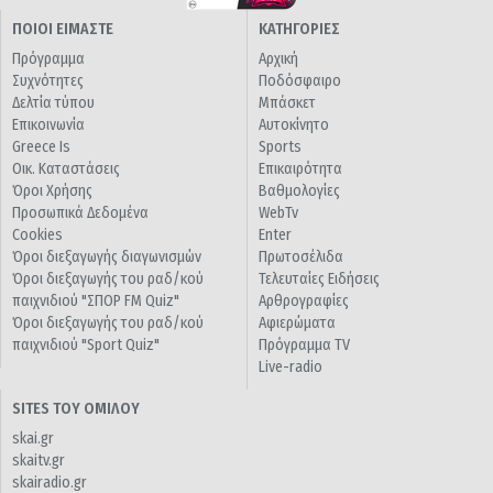
ΠΟΙΟΙ ΕΙΜΑΣΤΕ
ΚΑΤΗΓΟΡΙΕΣ
Πρόγραμμα
Αρχική
Συχνότητες
Ποδόσφαιρο
Δελτία τύπου
Μπάσκετ
Επικοινωνία
Αυτοκίνητο
Greece Is
Sports
Οικ. Καταστάσεις
Επικαιρότητα
Όροι Χρήσης
Βαθμολογίες
Προσωπικά Δεδομένα
WebTv
Cookies
Enter
Όροι διεξαγωγής διαγωνισμών
Πρωτοσέλιδα
Όροι διεξαγωγής του ραδ/κού
Τελευταίες Ειδήσεις
παιχνιδιού "ΣΠΟΡ FM Quiz"
Αρθρογραφίες
Όροι διεξαγωγής του ραδ/κού
Αφιερώματα
παιχνιδιού "Sport Quiz"
Πρόγραμμα TV
Live-radio
SITES ΤΟΥ ΟΜΙΛΟΥ
skai.gr
skaitv.gr
skairadio.gr