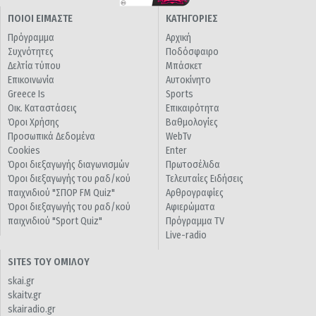
ΠΟΙΟΙ ΕΙΜΑΣΤΕ
ΚΑΤΗΓΟΡΙΕΣ
Πρόγραμμα
Αρχική
Συχνότητες
Ποδόσφαιρο
Δελτία τύπου
Μπάσκετ
Επικοινωνία
Αυτοκίνητο
Greece Is
Sports
Οικ. Καταστάσεις
Επικαιρότητα
Όροι Χρήσης
Βαθμολογίες
Προσωπικά Δεδομένα
WebTv
Cookies
Enter
Όροι διεξαγωγής διαγωνισμών
Πρωτοσέλιδα
Όροι διεξαγωγής του ραδ/κού
Τελευταίες Ειδήσεις
παιχνιδιού "ΣΠΟΡ FM Quiz"
Αρθρογραφίες
Όροι διεξαγωγής του ραδ/κού
Αφιερώματα
παιχνιδιού "Sport Quiz"
Πρόγραμμα TV
Live-radio
SITES ΤΟΥ ΟΜΙΛΟΥ
skai.gr
skaitv.gr
skairadio.gr