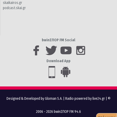
skaikairos.gr
podcast.skai.gr
bwinΣΠΟΡ FM Social
Download App
Designed & Developed by Gloman S.A.
|
Radio powered by live24.gr
| ©
2006 - 2026 bwinΣΠΟΡ FM 94.6