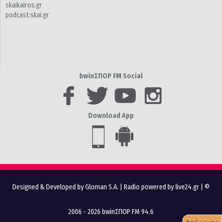
skaikairos.gr
podcast.skai.gr
bwinΣΠΟΡ FM Social
Download App
Designed & Developed by Gloman S.A.
|
Radio powered by live24.gr
| ©
2006 - 2026 bwinΣΠΟΡ FM 94.6