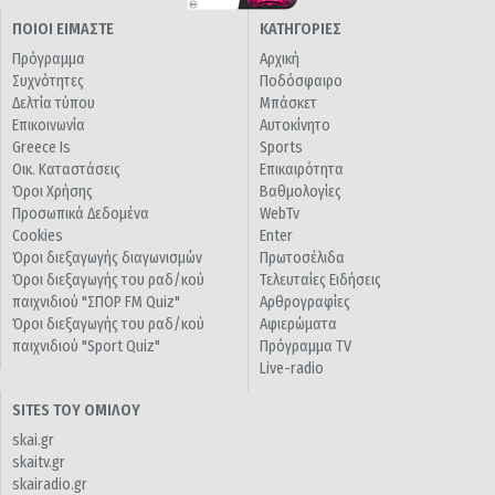
ΠΟΙΟΙ ΕΙΜΑΣΤΕ
ΚΑΤΗΓΟΡΙΕΣ
Πρόγραμμα
Αρχική
Συχνότητες
Ποδόσφαιρο
Δελτία τύπου
Μπάσκετ
Επικοινωνία
Αυτοκίνητο
Greece Is
Sports
Οικ. Καταστάσεις
Επικαιρότητα
Όροι Χρήσης
Βαθμολογίες
Προσωπικά Δεδομένα
WebTv
Cookies
Enter
Όροι διεξαγωγής διαγωνισμών
Πρωτοσέλιδα
Όροι διεξαγωγής του ραδ/κού
Τελευταίες Ειδήσεις
παιχνιδιού "ΣΠΟΡ FM Quiz"
Αρθρογραφίες
Όροι διεξαγωγής του ραδ/κού
Αφιερώματα
παιχνιδιού "Sport Quiz"
Πρόγραμμα TV
Live-radio
SITES ΤΟΥ ΟΜΙΛΟΥ
skai.gr
skaitv.gr
skairadio.gr