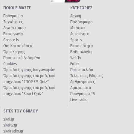
ΠΟΙΟΙ ΕΙΜΑΣΤΕ
ΚΑΤΗΓΟΡΙΕΣ
Πρόγραμμα
Αρχική
Συχνότητες
Ποδόσφαιρο
Δελτία τύπου
Μπάσκετ
Επικοινωνία
Αυτοκίνητο
Greece Is
Sports
Οικ. Καταστάσεις
Επικαιρότητα
Όροι Χρήσης
Βαθμολογίες
Προσωπικά Δεδομένα
WebTv
Cookies
Enter
Όροι διεξαγωγής διαγωνισμών
Πρωτοσέλιδα
Όροι διεξαγωγής του ραδ/κού
Τελευταίες Ειδήσεις
παιχνιδιού "ΣΠΟΡ FM Quiz"
Αρθρογραφίες
Όροι διεξαγωγής του ραδ/κού
Αφιερώματα
παιχνιδιού "Sport Quiz"
Πρόγραμμα TV
Live-radio
SITES ΤΟΥ ΟΜΙΛΟΥ
skai.gr
skaitv.gr
skairadio.gr