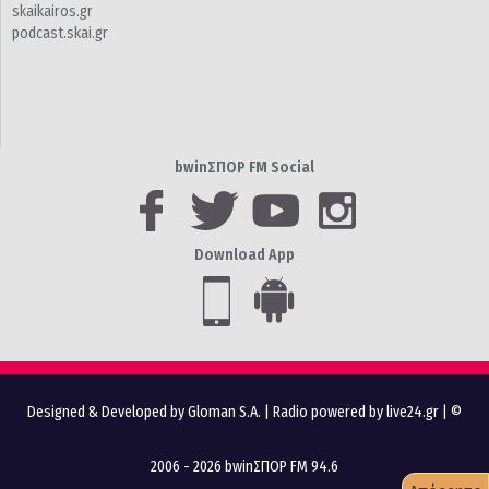
skaikairos.gr
podcast.skai.gr
bwinΣΠΟΡ FM Social
Download App
Designed & Developed by Gloman S.A.
|
Radio powered by live24.gr
| ©
2006 - 2026 bwinΣΠΟΡ FM 94.6