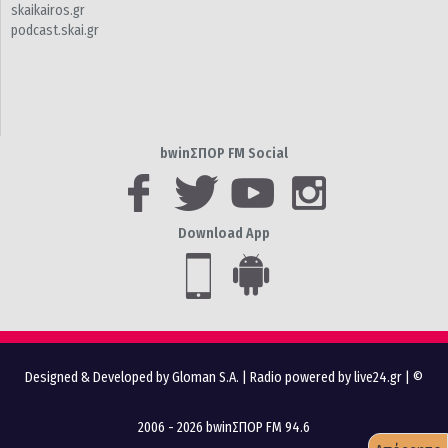
skaikairos.gr
podcast.skai.gr
bwinΣΠΟΡ FM Social
Download App
Designed & Developed by Gloman S.A.
|
Radio powered by live24.gr
| ©
2006 - 2026 bwinΣΠΟΡ FM 94.6