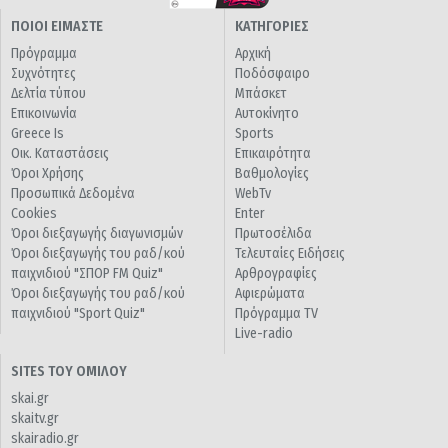
ΠΟΙΟΙ ΕΙΜΑΣΤΕ
ΚΑΤΗΓΟΡΙΕΣ
Πρόγραμμα
Αρχική
Συχνότητες
Ποδόσφαιρο
Δελτία τύπου
Μπάσκετ
Επικοινωνία
Αυτοκίνητο
Greece Is
Sports
Οικ. Καταστάσεις
Επικαιρότητα
Όροι Χρήσης
Βαθμολογίες
Προσωπικά Δεδομένα
WebTv
Cookies
Enter
Όροι διεξαγωγής διαγωνισμών
Πρωτοσέλιδα
Όροι διεξαγωγής του ραδ/κού
Τελευταίες Ειδήσεις
παιχνιδιού "ΣΠΟΡ FM Quiz"
Αρθρογραφίες
Όροι διεξαγωγής του ραδ/κού
Αφιερώματα
παιχνιδιού "Sport Quiz"
Πρόγραμμα TV
Live-radio
SITES ΤΟΥ ΟΜΙΛΟΥ
skai.gr
skaitv.gr
skairadio.gr