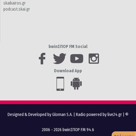
skaikairos.gr
podcast.skai.gr
bwinΣΠΟΡ FM Social
Download App
Designed & Developed by Gloman S.A.
|
Radio powered by live24.gr
| ©
2006 - 2026 bwinΣΠΟΡ FM 94.6