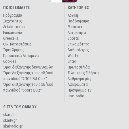
ΠΟΙΟΙ ΕΙΜΑΣΤΕ
ΚΑΤΗΓΟΡΙΕΣ
Πρόγραμμα
Αρχική
Συχνότητες
Ποδόσφαιρο
Δελτία τύπου
Μπάσκετ
Επικοινωνία
Αυτοκίνητο
Greece Is
Sports
Οικ. Καταστάσεις
Επικαιρότητα
Όροι Χρήσης
Βαθμολογίες
Προσωπικά Δεδομένα
WebTv
Cookies
Enter
Όροι διεξαγωγής διαγωνισμών
Πρωτοσέλιδα
Όροι διεξαγωγής του ραδ/κού
Τελευταίες Ειδήσεις
παιχνιδιού "ΣΠΟΡ FM Quiz"
Αρθρογραφίες
Όροι διεξαγωγής του ραδ/κού
Αφιερώματα
παιχνιδιού "Sport Quiz"
Πρόγραμμα TV
Live-radio
SITES ΤΟΥ ΟΜΙΛΟΥ
skai.gr
skaitv.gr
skairadio.gr