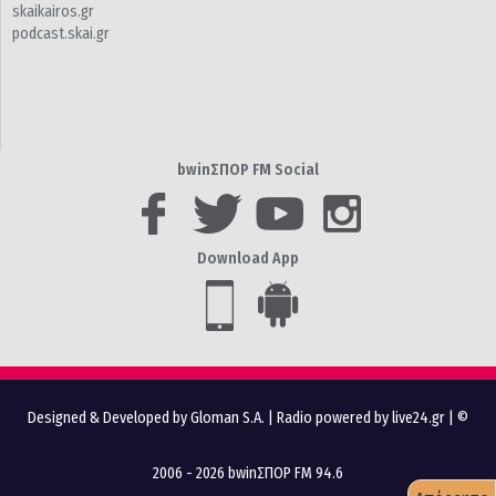
skaikairos.gr
podcast.skai.gr
bwinΣΠΟΡ FM Social
Download App
Designed & Developed by Gloman S.A.
|
Radio powered by live24.gr
| ©
2006 - 2026 bwinΣΠΟΡ FM 94.6