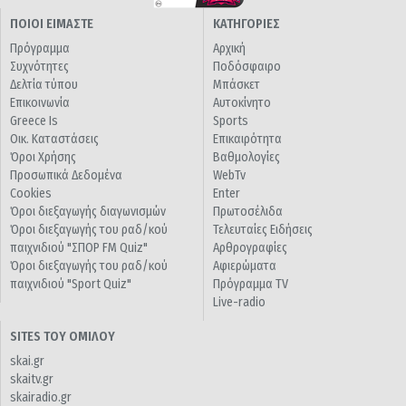
ΠΟΙΟΙ ΕΙΜΑΣΤΕ
ΚΑΤΗΓΟΡΙΕΣ
Πρόγραμμα
Αρχική
Συχνότητες
Ποδόσφαιρο
Δελτία τύπου
Μπάσκετ
Επικοινωνία
Αυτοκίνητο
Greece Is
Sports
Οικ. Καταστάσεις
Επικαιρότητα
Όροι Χρήσης
Βαθμολογίες
Προσωπικά Δεδομένα
WebTv
Cookies
Enter
Όροι διεξαγωγής διαγωνισμών
Πρωτοσέλιδα
Όροι διεξαγωγής του ραδ/κού
Τελευταίες Ειδήσεις
παιχνιδιού "ΣΠΟΡ FM Quiz"
Αρθρογραφίες
Όροι διεξαγωγής του ραδ/κού
Αφιερώματα
παιχνιδιού "Sport Quiz"
Πρόγραμμα TV
Live-radio
SITES ΤΟΥ ΟΜΙΛΟΥ
skai.gr
skaitv.gr
skairadio.gr