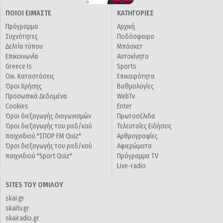
ΠΟΙΟΙ ΕΙΜΑΣΤΕ
ΚΑΤΗΓΟΡΙΕΣ
Πρόγραμμα
Αρχική
Συχνότητες
Ποδόσφαιρο
Δελτία τύπου
Μπάσκετ
Επικοινωνία
Αυτοκίνητο
Greece Is
Sports
Οικ. Καταστάσεις
Επικαιρότητα
Όροι Χρήσης
Βαθμολογίες
Προσωπικά Δεδομένα
WebTv
Cookies
Enter
Όροι διεξαγωγής διαγωνισμών
Πρωτοσέλιδα
Όροι διεξαγωγής του ραδ/κού
Τελευταίες Ειδήσεις
παιχνιδιού "ΣΠΟΡ FM Quiz"
Αρθρογραφίες
Όροι διεξαγωγής του ραδ/κού
Αφιερώματα
παιχνιδιού "Sport Quiz"
Πρόγραμμα TV
Live-radio
SITES ΤΟΥ ΟΜΙΛΟΥ
skai.gr
skaitv.gr
skairadio.gr