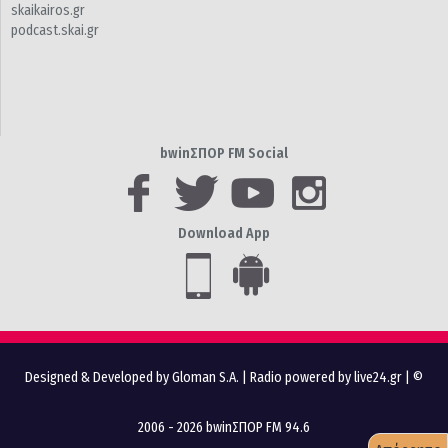
skaikairos.gr
podcast.skai.gr
bwinΣΠΟΡ FM Social
Download App
Designed & Developed by Gloman S.A.
|
Radio powered by live24.gr
| ©
2006 - 2026 bwinΣΠΟΡ FM 94.6