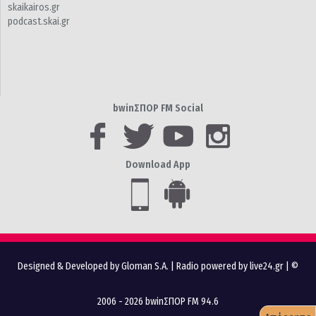
skaikairos.gr
podcast.skai.gr
bwinΣΠΟΡ FM Social
Download App
Designed & Developed by Gloman S.A.
|
Radio powered by live24.gr
| ©
2006 - 2026 bwinΣΠΟΡ FM 94.6