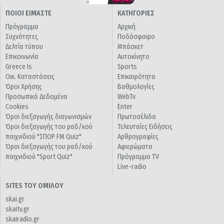
ΠΟΙΟΙ ΕΙΜΑΣΤΕ
ΚΑΤΗΓΟΡΙΕΣ
Πρόγραμμα
Αρχική
Συχνότητες
Ποδόσφαιρο
Δελτία τύπου
Μπάσκετ
Επικοινωνία
Αυτοκίνητο
Greece Is
Sports
Οικ. Καταστάσεις
Επικαιρότητα
Όροι Χρήσης
Βαθμολογίες
Προσωπικά Δεδομένα
WebTv
Cookies
Enter
Όροι διεξαγωγής διαγωνισμών
Πρωτοσέλιδα
Όροι διεξαγωγής του ραδ/κού
Τελευταίες Ειδήσεις
παιχνιδιού "ΣΠΟΡ FM Quiz"
Αρθρογραφίες
Όροι διεξαγωγής του ραδ/κού
Αφιερώματα
παιχνιδιού "Sport Quiz"
Πρόγραμμα TV
Live-radio
SITES ΤΟΥ ΟΜΙΛΟΥ
skai.gr
skaitv.gr
skairadio.gr