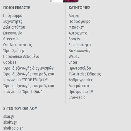
ΠΟΙΟΙ ΕΙΜΑΣΤΕ
ΚΑΤΗΓΟΡΙΕΣ
Πρόγραμμα
Αρχική
Συχνότητες
Ποδόσφαιρο
Δελτία τύπου
Μπάσκετ
Επικοινωνία
Αυτοκίνητο
Greece Is
Sports
Οικ. Καταστάσεις
Επικαιρότητα
Όροι Χρήσης
Βαθμολογίες
Προσωπικά Δεδομένα
WebTv
Cookies
Enter
Όροι διεξαγωγής διαγωνισμών
Πρωτοσέλιδα
Όροι διεξαγωγής του ραδ/κού
Τελευταίες Ειδήσεις
παιχνιδιού "ΣΠΟΡ FM Quiz"
Αρθρογραφίες
Όροι διεξαγωγής του ραδ/κού
Αφιερώματα
παιχνιδιού "Sport Quiz"
Πρόγραμμα TV
Live-radio
SITES ΤΟΥ ΟΜΙΛΟΥ
skai.gr
skaitv.gr
skairadio.gr