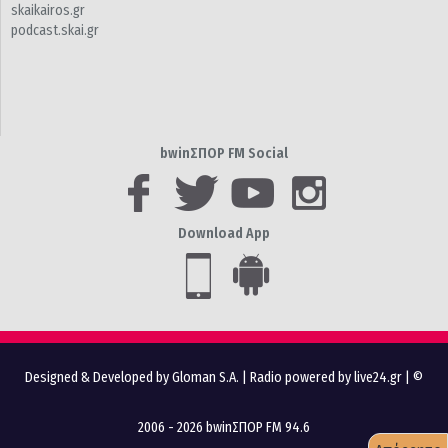
skaikairos.gr
podcast.skai.gr
bwinΣΠΟΡ FM Social
Download App
Designed & Developed by Gloman S.A.
|
Radio powered by live24.gr
| ©
2006 - 2026 bwinΣΠΟΡ FM 94.6