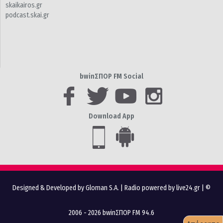
skaikairos.gr
podcast.skai.gr
bwinΣΠΟΡ FM Social
Download App
Designed & Developed by Gloman S.A.
|
Radio powered by live24.gr
| ©
2006 - 2026 bwinΣΠΟΡ FM 94.6