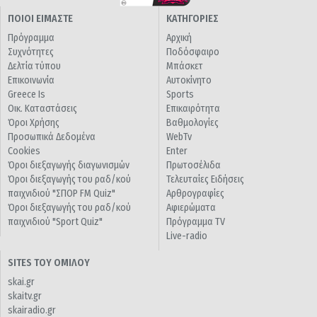
ΠΟΙΟΙ ΕΙΜΑΣΤΕ
ΚΑΤΗΓΟΡΙΕΣ
Πρόγραμμα
Αρχική
Συχνότητες
Ποδόσφαιρο
Δελτία τύπου
Μπάσκετ
Επικοινωνία
Αυτοκίνητο
Greece Is
Sports
Οικ. Καταστάσεις
Επικαιρότητα
Όροι Χρήσης
Βαθμολογίες
Προσωπικά Δεδομένα
WebTv
Cookies
Enter
Όροι διεξαγωγής διαγωνισμών
Πρωτοσέλιδα
Όροι διεξαγωγής του ραδ/κού
Τελευταίες Ειδήσεις
παιχνιδιού "ΣΠΟΡ FM Quiz"
Αρθρογραφίες
Όροι διεξαγωγής του ραδ/κού
Αφιερώματα
παιχνιδιού "Sport Quiz"
Πρόγραμμα TV
Live-radio
SITES ΤΟΥ ΟΜΙΛΟΥ
skai.gr
skaitv.gr
skairadio.gr