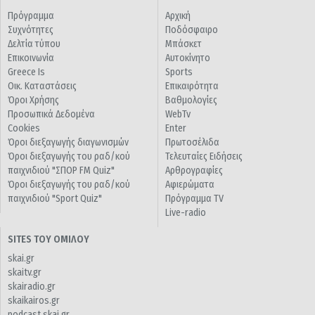
Πρόγραμμα
Αρχική
Συχνότητες
Ποδόσφαιρο
Δελτία τύπου
Μπάσκετ
Επικοινωνία
Αυτοκίνητο
Greece Is
Sports
Οικ. Καταστάσεις
Επικαιρότητα
Όροι Χρήσης
Βαθμολογίες
Προσωπικά Δεδομένα
WebTv
Cookies
Enter
Όροι διεξαγωγής διαγωνισμών
Πρωτοσέλιδα
Όροι διεξαγωγής του ραδ/κού
Τελευταίες Ειδήσεις
παιχνιδιού "ΣΠΟΡ FM Quiz"
Αρθρογραφίες
Όροι διεξαγωγής του ραδ/κού
Αφιερώματα
παιχνιδιού "Sport Quiz"
Πρόγραμμα TV
Live-radio
SITES ΤΟΥ ΟΜΙΛΟΥ
skai.gr
skaitv.gr
skairadio.gr
skaikairos.gr
podcast.skai.gr