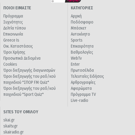
ΠΟΙΟΙ ΕΙΜΑΣΤΕ
ΚΑΤΗΓΟΡΙΕΣ
Πρόγραμμα
Αρχική
Συχνότητες
Ποδόσφαιρο
Δελτία τύπου
Μπάσκετ
Επικοινωνία
Αυτοκίνητο
Greece Is
Sports
Οικ. Καταστάσεις
Επικαιρότητα
Όροι Χρήσης
Βαθμολογίες
Προσωπικά Δεδομένα
WebTv
Cookies
Enter
Όροι διεξαγωγής διαγωνισμών
Πρωτοσέλιδα
Όροι διεξαγωγής του ραδ/κού
Τελευταίες Ειδήσεις
παιχνιδιού "ΣΠΟΡ FM Quiz"
Αρθρογραφίες
Όροι διεξαγωγής του ραδ/κού
Αφιερώματα
παιχνιδιού "Sport Quiz"
Πρόγραμμα TV
Live-radio
SITES ΤΟΥ ΟΜΙΛΟΥ
skai.gr
skaitv.gr
skairadio.gr