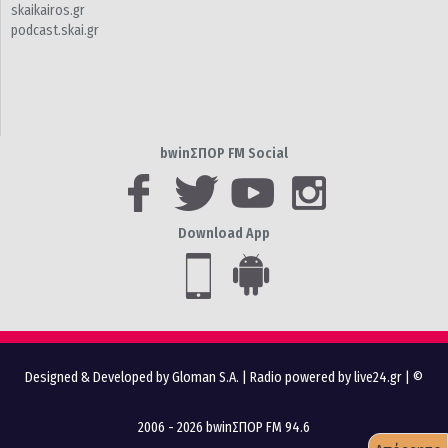
skaikairos.gr
podcast.skai.gr
bwinΣΠΟΡ FM Social
Download App
Designed & Developed by Gloman S.A.
|
Radio powered by live24.gr
| ©
2006 - 2026 bwinΣΠΟΡ FM 94.6