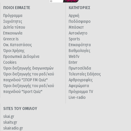
ΠΟΙΟΙ ΕΙΜΑΣΤΕ
ΚΑΤΗΓΟΡΙΕΣ
Πρόγραμμα
Αρχική
Συχνότητες
Ποδόσφαιρο
Δελτία τύπου
Μπάσκετ
Επικοινωνία
Αυτοκίνητο
Greece Is
Sports
Οικ. Καταστάσεις
Επικαιρότητα
Όροι Χρήσης
Βαθμολογίες
Προσωπικά Δεδομένα
WebTv
Cookies
Enter
Όροι διεξαγωγής διαγωνισμών
Πρωτοσέλιδα
Όροι διεξαγωγής του ραδ/κού
Τελευταίες Ειδήσεις
παιχνιδιού "ΣΠΟΡ FM Quiz"
Αρθρογραφίες
Όροι διεξαγωγής του ραδ/κού
Αφιερώματα
παιχνιδιού "Sport Quiz"
Πρόγραμμα TV
Live-radio
SITES ΤΟΥ ΟΜΙΛΟΥ
skai.gr
skaitv.gr
skairadio.gr