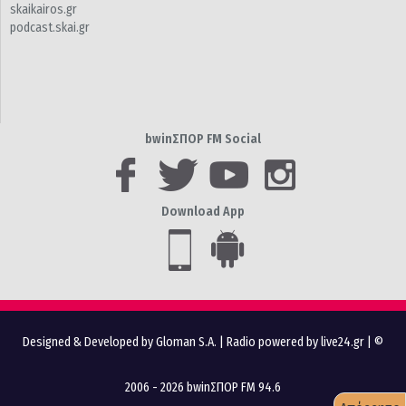
skaikairos.gr
podcast.skai.gr
bwinΣΠΟΡ FM Social
Download App
Designed & Developed by Gloman S.A.
|
Radio powered by live24.gr
| ©
2006 - 2026 bwinΣΠΟΡ FM 94.6