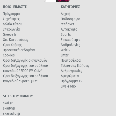
ΠΟΙΟΙ ΕΙΜΑΣΤΕ
ΚΑΤΗΓΟΡΙΕΣ
Πρόγραμμα
Αρχική
Συχνότητες
Ποδόσφαιρο
Δελτία τύπου
Μπάσκετ
Επικοινωνία
Αυτοκίνητο
Greece Is
Sports
Οικ. Καταστάσεις
Επικαιρότητα
Όροι Χρήσης
Βαθμολογίες
Προσωπικά Δεδομένα
WebTv
Cookies
Enter
Όροι διεξαγωγής διαγωνισμών
Πρωτοσέλιδα
Όροι διεξαγωγής του ραδ/κού
Τελευταίες Ειδήσεις
παιχνιδιού "ΣΠΟΡ FM Quiz"
Αρθρογραφίες
Όροι διεξαγωγής του ραδ/κού
Αφιερώματα
παιχνιδιού "Sport Quiz"
Πρόγραμμα TV
Live-radio
SITES ΤΟΥ ΟΜΙΛΟΥ
skai.gr
skaitv.gr
skairadio.gr