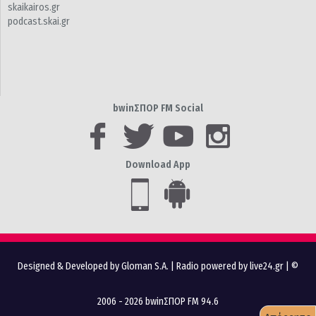
skaikairos.gr
podcast.skai.gr
bwinΣΠΟΡ FM Social
Download App
Designed & Developed by Gloman S.A.
|
Radio powered by live24.gr
| ©
2006 - 2026 bwinΣΠΟΡ FM 94.6