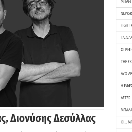
ΜΠΑΜ 
NEWS
FIGHT
ΤΑ ΔΙΑ
ΟΙ ΡΕ
THE E
ΔΥΟ Λ
Η ΕΦΕ
AFTER
ΜΠΑΛΑ
ς, Διονύσης Δεσύλλας
ΟΙ… Μ