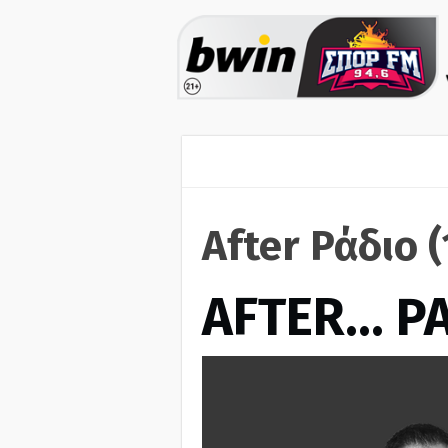
After Ράδιο 
AFTER… Ρ