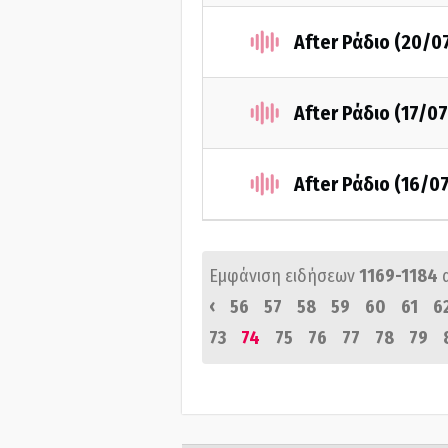
After Ράδιο (20/0
After Ράδιο (17/0
After Ράδιο (16/0
Εμφάνιση ειδήσεων
1169-1184
‹
56
57
58
59
60
61
6
73
74
75
76
77
78
79