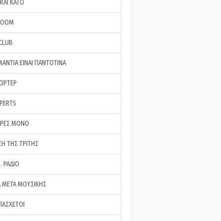
ΚΑΙ ΚΑΤΩ
ROOM
 CLUB
ΜΑΝΤΙΑ ΕΙΝΑΙ ΠΑΝΤΟΤΙΝΑ
ΠΟΡΤΕΡ
XPERTS
ΕΡΕΣ ΜΟΝΟ
ΣΗ ΤΗΣ ΤΡΙΤΗΣ
… ΡΑΔΙΟ
 ΜΕΤΑ ΜΟΥΣΙΚΗΣ
ΠΑΣΧΕΤΟΙ