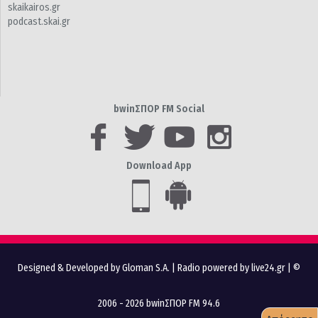
skaikairos.gr
podcast.skai.gr
bwinΣΠΟΡ FM Social
Download App
Designed & Developed by Gloman S.A.
|
Radio powered by live24.gr
| ©
2006 - 2026 bwinΣΠΟΡ FM 94.6