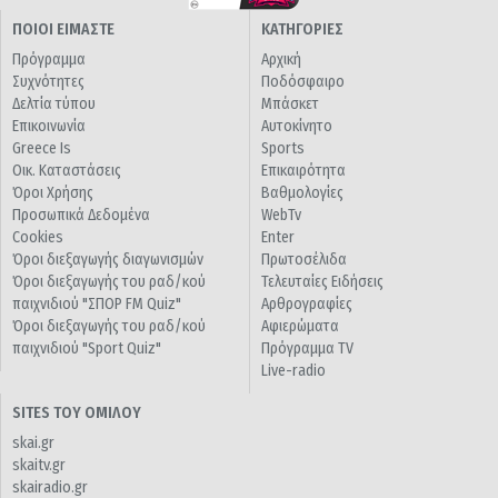
ΠΟΙΟΙ ΕΙΜΑΣΤΕ
ΚΑΤΗΓΟΡΙΕΣ
Πρόγραμμα
Αρχική
Συχνότητες
Ποδόσφαιρο
Δελτία τύπου
Μπάσκετ
Επικοινωνία
Αυτοκίνητο
Greece Is
Sports
Οικ. Καταστάσεις
Επικαιρότητα
Όροι Χρήσης
Βαθμολογίες
Προσωπικά Δεδομένα
WebTv
Cookies
Enter
Όροι διεξαγωγής διαγωνισμών
Πρωτοσέλιδα
Όροι διεξαγωγής του ραδ/κού
Τελευταίες Ειδήσεις
παιχνιδιού "ΣΠΟΡ FM Quiz"
Αρθρογραφίες
Όροι διεξαγωγής του ραδ/κού
Αφιερώματα
παιχνιδιού "Sport Quiz"
Πρόγραμμα TV
Live-radio
SITES ΤΟΥ ΟΜΙΛΟΥ
skai.gr
skaitv.gr
skairadio.gr