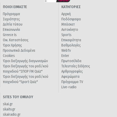
ΠΟΙΟΙ ΕΙΜΑΣΤΕ
ΚΑΤΗΓΟΡΙΕΣ
Πρόγραμμα
Αρχική
Συχνότητες
Ποδόσφαιρο
Δελτία τύπου
Μπάσκετ
Επικοινωνία
Αυτοκίνητο
Greece Is
Sports
Οικ. Καταστάσεις
Επικαιρότητα
Όροι Χρήσης
Βαθμολογίες
Προσωπικά Δεδομένα
WebTv
Cookies
Enter
Όροι διεξαγωγής διαγωνισμών
Πρωτοσέλιδα
Όροι διεξαγωγής του ραδ/κού
Τελευταίες Ειδήσεις
παιχνιδιού "ΣΠΟΡ FM Quiz"
Αρθρογραφίες
Όροι διεξαγωγής του ραδ/κού
Αφιερώματα
παιχνιδιού "Sport Quiz"
Πρόγραμμα TV
Live-radio
SITES ΤΟΥ ΟΜΙΛΟΥ
skai.gr
skaitv.gr
skairadio.gr