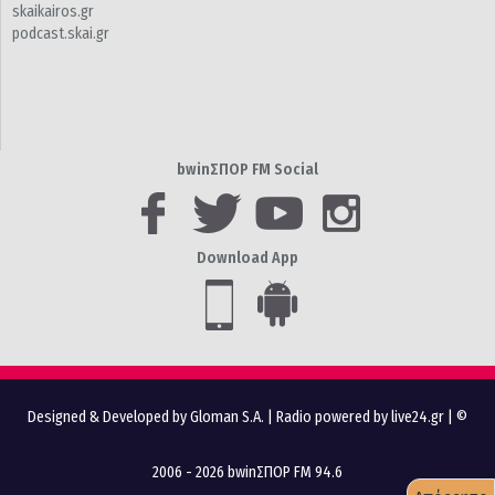
skaikairos.gr
podcast.skai.gr
bwinΣΠΟΡ FM Social
Download App
Designed & Developed by Gloman S.A.
|
Radio powered by live24.gr
| ©
2006 - 2026 bwinΣΠΟΡ FM 94.6