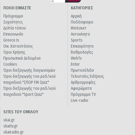
ΠΟΙΟΙ ΕΙΜΑΣΤΕ
ΚΑΤΗΓΟΡΙΕΣ
Πρόγραμμα
Αρχική
Συχνότητες
Ποδόσφαιρο
Δελτία τύπου
Μπάσκετ
Επικοινωνία
Αυτοκίνητο
Greece Is
Sports
Οικ. Καταστάσεις
Επικαιρότητα
Όροι Χρήσης
Βαθμολογίες
Προσωπικά Δεδομένα
WebTv
Cookies
Enter
Όροι διεξαγωγής διαγωνισμών
Πρωτοσέλιδα
Όροι διεξαγωγής του ραδ/κού
Τελευταίες Ειδήσεις
παιχνιδιού "ΣΠΟΡ FM Quiz"
Αρθρογραφίες
Όροι διεξαγωγής του ραδ/κού
Αφιερώματα
παιχνιδιού "Sport Quiz"
Πρόγραμμα TV
Live-radio
SITES ΤΟΥ ΟΜΙΛΟΥ
skai.gr
skaitv.gr
skairadio.gr