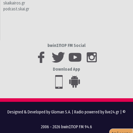
skaikairos.gr
podcast.skai.gr
bwinΣΠΟΡ FM Social
Download App
Designed & Developed by Gloman S.A.
|
Radio powered by live24.gr
| ©
2006 - 2026 bwinΣΠΟΡ FM 94.6