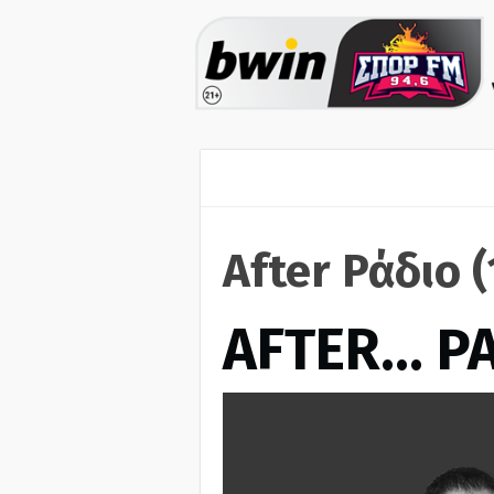
After Ράδιο 
AFTER… Ρ