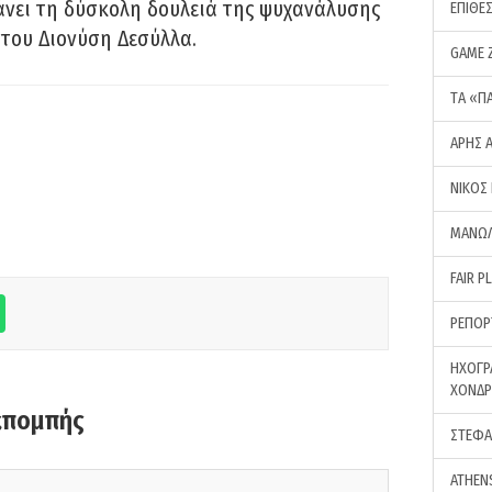
νει τη δύσκολη δουλειά της ψυχανάλυσης
ΕΠΙΘΕ
του Διονύση Δεσύλλα.
GAME 
ΤA «Π
ΑΡΗΣ 
ΝΙΚΟΣ
ΜΑΝΩΛ
FAIR P
ΡΕΠΟΡ
ΗΧΟΓΡ
ΧΟΝΔ
κπομπής
ΣΤΕΦΑ
ATHEN