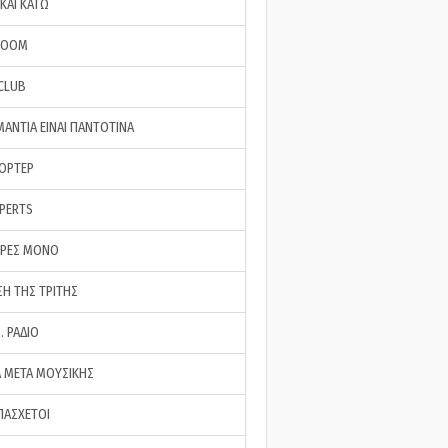
ΚΑΙ ΚΑΤΩ
ROOM
 CLUB
ΜΑΝΤΙΑ ΕΙΝΑΙ ΠΑΝΤΟΤΙΝΑ
ΠΟΡΤΕΡ
XPERTS
ΕΡΕΣ ΜΟΝΟ
ΣΗ ΤΗΣ ΤΡΙΤΗΣ
… ΡΑΔΙΟ
 ΜΕΤΑ ΜΟΥΣΙΚΗΣ
ΠΑΣΧΕΤΟΙ