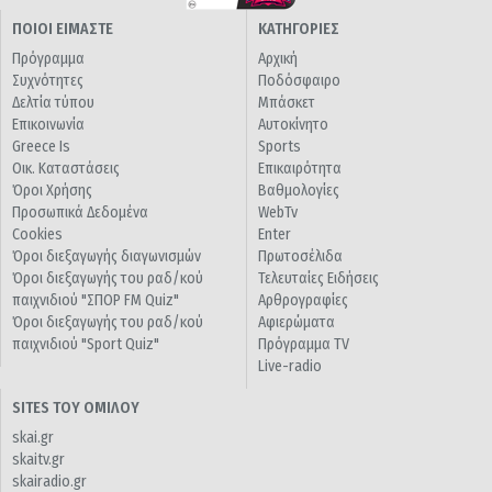
ΠΟΙΟΙ ΕΙΜΑΣΤΕ
ΚΑΤΗΓΟΡΙΕΣ
Πρόγραμμα
Αρχική
Συχνότητες
Ποδόσφαιρο
Δελτία τύπου
Μπάσκετ
Επικοινωνία
Αυτοκίνητο
Greece Is
Sports
Οικ. Καταστάσεις
Επικαιρότητα
Όροι Χρήσης
Βαθμολογίες
Προσωπικά Δεδομένα
WebTv
Cookies
Enter
Όροι διεξαγωγής διαγωνισμών
Πρωτοσέλιδα
Όροι διεξαγωγής του ραδ/κού
Τελευταίες Ειδήσεις
παιχνιδιού "ΣΠΟΡ FM Quiz"
Αρθρογραφίες
Όροι διεξαγωγής του ραδ/κού
Αφιερώματα
παιχνιδιού "Sport Quiz"
Πρόγραμμα TV
Live-radio
SITES ΤΟΥ ΟΜΙΛΟΥ
skai.gr
skaitv.gr
skairadio.gr