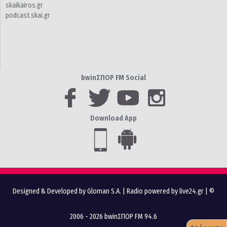
skaikairos.gr
podcast.skai.gr
bwinΣΠΟΡ FM Social
Download App
Designed & Developed by Gloman S.A.
|
Radio powered by live24.gr
| ©
2006 - 2026 bwinΣΠΟΡ FM 94.6