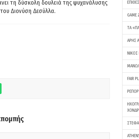
νει τη δύσκολη δουλειά της ψυχανάλυσης
ΕΠΙΘΕ
του Διονύση Δεσύλλα.
GAME 
ΤA «Π
ΑΡΗΣ 
ΝΙΚΟΣ
ΜΑΝΩΛ
FAIR P
ΡΕΠΟΡ
ΗΧΟΓΡ
ΧΟΝΔ
κπομπής
ΣΤΕΦΑ
ATHEN