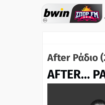
After Ράδιο 
AFTER… Ρ