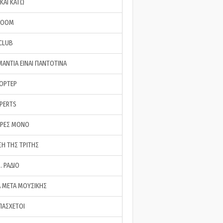
ΚΑΙ ΚΑΤΩ
ROOM
 CLUB
ΜΑΝΤΙΑ ΕΙΝΑΙ ΠΑΝΤΟΤΙΝΑ
ΠΟΡΤΕΡ
XPERTS
ΕΡΕΣ ΜΟΝΟ
ΣΗ ΤΗΣ ΤΡΙΤΗΣ
… ΡΑΔΙΟ
 ΜΕΤΑ ΜΟΥΣΙΚΗΣ
ΠΑΣΧΕΤΟΙ