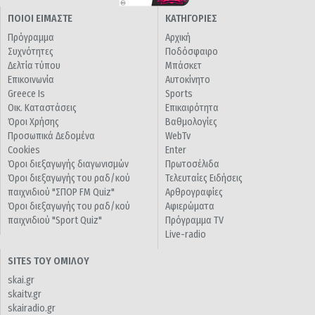
ΠΟΙΟΙ ΕΙΜΑΣΤΕ
ΚΑΤΗΓΟΡΙΕΣ
Πρόγραμμα
Αρχική
Συχνότητες
Ποδόσφαιρο
Δελτία τύπου
Μπάσκετ
Επικοινωνία
Αυτοκίνητο
Greece Is
Sports
Οικ. Καταστάσεις
Επικαιρότητα
Όροι Χρήσης
Βαθμολογίες
Προσωπικά Δεδομένα
WebTv
Cookies
Enter
Όροι διεξαγωγής διαγωνισμών
Πρωτοσέλιδα
Όροι διεξαγωγής του ραδ/κού
Τελευταίες Ειδήσεις
παιχνιδιού "ΣΠΟΡ FM Quiz"
Αρθρογραφίες
Όροι διεξαγωγής του ραδ/κού
Αφιερώματα
παιχνιδιού "Sport Quiz"
Πρόγραμμα TV
Live-radio
SITES ΤΟΥ ΟΜΙΛΟΥ
skai.gr
skaitv.gr
skairadio.gr