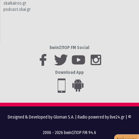
skaikairos.gr
podcast.skai.gr
bwinΣΠΟΡ FM Social
Download App
Designed & Developed by Gloman S.A.
|
Radio powered by live24.gr
| ©
2006 - 2026 bwinΣΠΟΡ FM 94.6