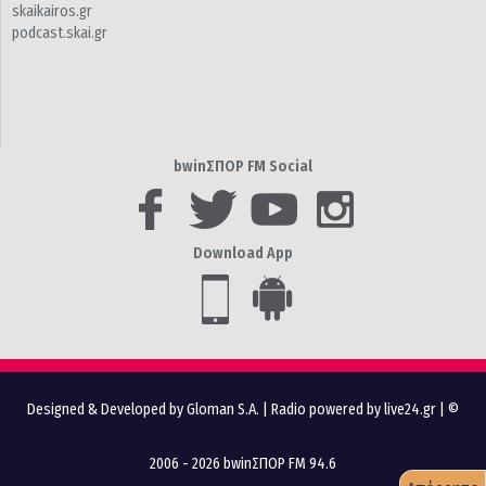
skaikairos.gr
podcast.skai.gr
bwinΣΠΟΡ FM Social
Download App
Designed & Developed by Gloman S.A.
|
Radio powered by live24.gr
| ©
2006 - 2026 bwinΣΠΟΡ FM 94.6