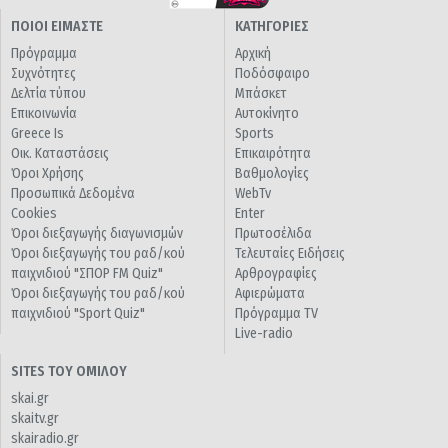
ΠΟΙΟΙ ΕΙΜΑΣΤΕ
ΚΑΤΗΓΟΡΙΕΣ
Πρόγραμμα
Αρχική
Συχνότητες
Ποδόσφαιρο
Δελτία τύπου
Μπάσκετ
Επικοινωνία
Αυτοκίνητο
Greece Is
Sports
Οικ. Καταστάσεις
Επικαιρότητα
Όροι Χρήσης
Βαθμολογίες
Προσωπικά Δεδομένα
WebTv
Cookies
Enter
Όροι διεξαγωγής διαγωνισμών
Πρωτοσέλιδα
Όροι διεξαγωγής του ραδ/κού
Τελευταίες Ειδήσεις
παιχνιδιού "ΣΠΟΡ FM Quiz"
Αρθρογραφίες
Όροι διεξαγωγής του ραδ/κού
Αφιερώματα
παιχνιδιού "Sport Quiz"
Πρόγραμμα TV
Live-radio
SITES ΤΟΥ ΟΜΙΛΟΥ
skai.gr
skaitv.gr
skairadio.gr