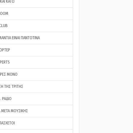
ΚΑΙ ΚΑΤΩ
ROOM
 CLUB
ΜΑΝΤΙΑ ΕΙΝΑΙ ΠΑΝΤΟΤΙΝΑ
ΠΟΡΤΕΡ
XPERTS
ΕΡΕΣ ΜΟΝΟ
ΣΗ ΤΗΣ ΤΡΙΤΗΣ
… ΡΑΔΙΟ
 ΜΕΤΑ ΜΟΥΣΙΚΗΣ
ΠΑΣΧΕΤΟΙ