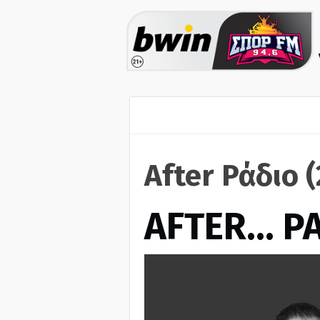
After Ράδιο 
AFTER… Ρ