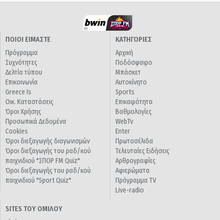
ΠΟΙΟΙ ΕΙΜΑΣΤΕ
ΚΑΤΗΓΟΡΙΕΣ
Πρόγραμμα
Αρχική
Συχνότητες
Ποδόσφαιρο
Δελτία τύπου
Μπάσκετ
Επικοινωνία
Αυτοκίνητο
Greece Is
Sports
Οικ. Καταστάσεις
Επικαιρότητα
Όροι Χρήσης
Βαθμολογίες
Προσωπικά Δεδομένα
WebTv
Cookies
Enter
Όροι διεξαγωγής διαγωνισμών
Πρωτοσέλιδα
Όροι διεξαγωγής του ραδ/κού
Τελευταίες Ειδήσεις
παιχνιδιού "ΣΠΟΡ FM Quiz"
Αρθρογραφίες
Όροι διεξαγωγής του ραδ/κού
Αφιερώματα
παιχνιδιού "Sport Quiz"
Πρόγραμμα TV
Live-radio
SITES ΤΟΥ ΟΜΙΛΟΥ