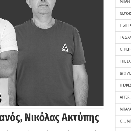
ΜΠΑΜ 
NEWS
FIGHT
ΤΑ ΔΙΑ
ΟΙ ΡΕ
THE E
ΔΥΟ Λ
Η ΕΦΕ
AFTER
ΜΠΑΛΑ
ανός, Νικόλας Ακτύπης
ΟΙ… Μ