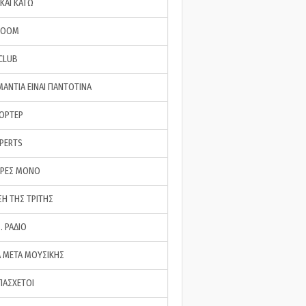
ΚΑΙ ΚΑΤΩ
ROOM
 CLUB
ΜΑΝΤΙΑ ΕΙΝΑΙ ΠΑΝΤΟΤΙΝΑ
ΠΟΡΤΕΡ
XPERTS
ΕΡΕΣ ΜΟΝΟ
ΣΗ ΤΗΣ ΤΡΙΤΗΣ
… ΡΑΔΙΟ
 ΜΕΤΑ ΜΟΥΣΙΚΗΣ
ΠΑΣΧΕΤΟΙ