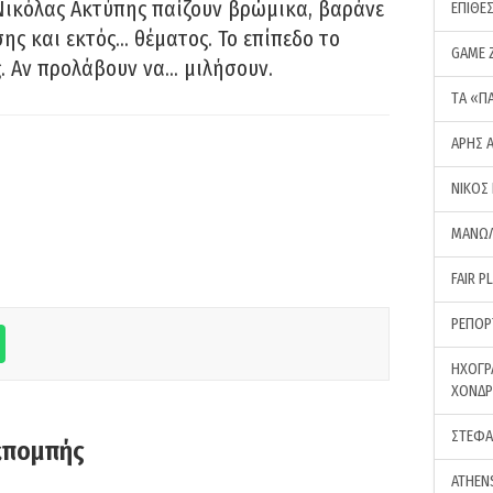
Νικόλας Ακτύπης παίζουν βρώμικα, βαράνε
ΕΠΙΘΕ
ης και εκτός… θέματος. Το επίπεδο το
GAME 
ς. Αν προλάβουν να… μιλήσουν.
ΤA «Π
ΑΡΗΣ 
ΝΙΚΟΣ
ΜΑΝΩΛ
FAIR P
ΡΕΠΟΡ
ΗΧΟΓΡ
ΧΟΝΔ
ΣΤΕΦΑ
κπομπής
ATHEN