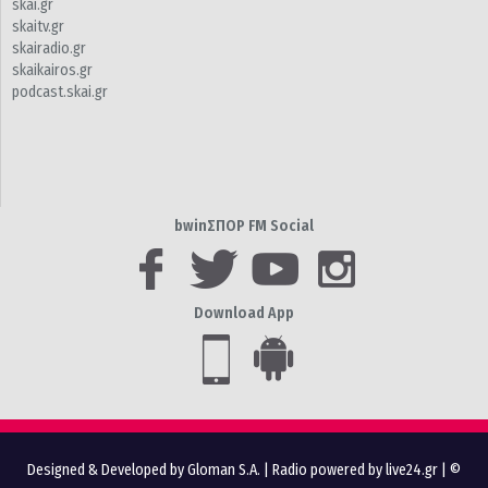
skai.gr
skaitv.gr
skairadio.gr
skaikairos.gr
podcast.skai.gr
bwinΣΠΟΡ FM Social
Download App
Designed & Developed by Gloman S.A.
|
Radio powered by live24.gr
| ©