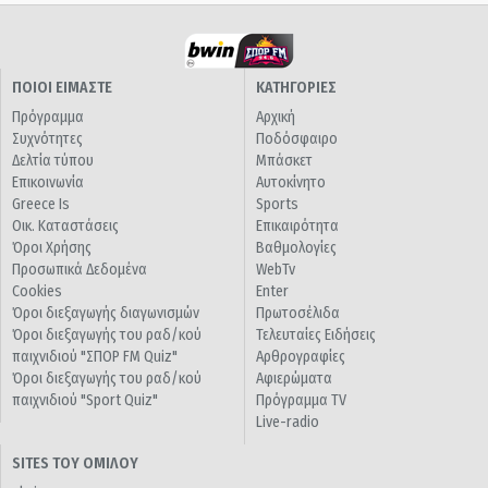
ΠΟΙΟΙ ΕΙΜΑΣΤΕ
ΚΑΤΗΓΟΡΙΕΣ
Πρόγραμμα
Αρχική
Συχνότητες
Ποδόσφαιρο
Δελτία τύπου
Μπάσκετ
Επικοινωνία
Αυτοκίνητο
Greece Is
Sports
Οικ. Καταστάσεις
Επικαιρότητα
Όροι Χρήσης
Βαθμολογίες
Προσωπικά Δεδομένα
WebTv
Cookies
Enter
Όροι διεξαγωγής διαγωνισμών
Πρωτοσέλιδα
Όροι διεξαγωγής του ραδ/κού
Τελευταίες Ειδήσεις
παιχνιδιού "ΣΠΟΡ FM Quiz"
Αρθρογραφίες
Όροι διεξαγωγής του ραδ/κού
Αφιερώματα
παιχνιδιού "Sport Quiz"
Πρόγραμμα TV
Live-radio
SITES ΤΟΥ ΟΜΙΛΟΥ