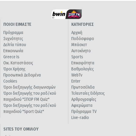
ΠΟΙΟΙ ΕΙΜΑΣΤΕ
ΚΑΤΗΓΟΡΙΕΣ
Πρόγραμμα
Αρχική
Συχνότητες
Ποδόσφαιρο
Δελτία τύπου
Μπάσκετ
Επικοινωνία
Αυτοκίνητο
Greece Is
Sports
Οικ. Καταστάσεις
Επικαιρότητα
Όροι Χρήσης
Βαθμολογίες
Προσωπικά Δεδομένα
WebTv
Cookies
Enter
Όροι διεξαγωγής διαγωνισμών
Πρωτοσέλιδα
Όροι διεξαγωγής του ραδ/κού
Τελευταίες Ειδήσεις
παιχνιδιού "ΣΠΟΡ FM Quiz"
Αρθρογραφίες
Όροι διεξαγωγής του ραδ/κού
Αφιερώματα
παιχνιδιού "Sport Quiz"
Πρόγραμμα TV
Live-radio
SITES ΤΟΥ ΟΜΙΛΟΥ