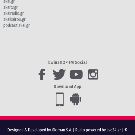
skai.gr
skaitv.gr
skairadio.gr
skaikairos.gr
podcast.skai.gr
bwinΣΠΟΡ FM Social
Download App
Designed & Developed by Gloman S.A.
|
Radio powered by live24.gr
| ©