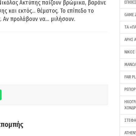
Νικόλας Ακτύπης παίζουν βρώμικα, βαράνε
ΕΠΙΘΕ
ης και εκτός… θέματος. Το επίπεδο το
GAME 
ς. Αν προλάβουν να… μιλήσουν.
ΤA «Π
ΑΡΗΣ 
ΝΙΚΟΣ
ΜΑΝΩΛ
FAIR P
ΡΕΠΟΡ
ΗΧΟΓΡ
ΧΟΝΔ
ΣΤΕΦΑ
κπομπής
ATHEN