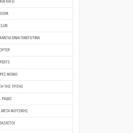
ΚΑΙ ΚΑΤΩ
ROOM
 CLUB
ΜΑΝΤΙΑ ΕΙΝΑΙ ΠΑΝΤΟΤΙΝΑ
ΠΟΡΤΕΡ
XPERTS
ΕΡΕΣ ΜΟΝΟ
ΣΗ ΤΗΣ ΤΡΙΤΗΣ
… ΡΑΔΙΟ
 ΜΕΤΑ ΜΟΥΣΙΚΗΣ
ΠΑΣΧΕΤΟΙ