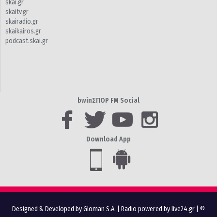
skai.gr
skaitv.gr
skairadio.gr
skaikairos.gr
podcast.skai.gr
bwinΣΠΟΡ FM Social
Download App
Designed & Developed by Gloman S.A.
|
Radio powered by live24.gr
| ©