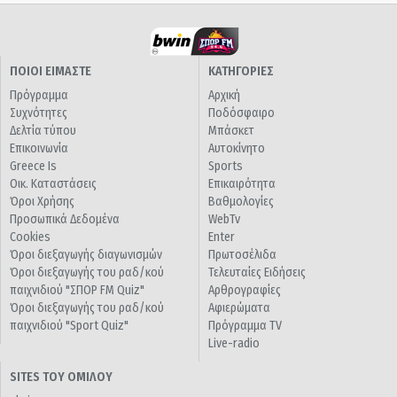
ΠΟΙΟΙ ΕΙΜΑΣΤΕ
ΚΑΤΗΓΟΡΙΕΣ
Πρόγραμμα
Αρχική
Συχνότητες
Ποδόσφαιρο
Δελτία τύπου
Μπάσκετ
Επικοινωνία
Αυτοκίνητο
Greece Is
Sports
Οικ. Καταστάσεις
Επικαιρότητα
Όροι Χρήσης
Βαθμολογίες
Προσωπικά Δεδομένα
WebTv
Cookies
Enter
Όροι διεξαγωγής διαγωνισμών
Πρωτοσέλιδα
Όροι διεξαγωγής του ραδ/κού
Τελευταίες Ειδήσεις
παιχνιδιού "ΣΠΟΡ FM Quiz"
Αρθρογραφίες
Όροι διεξαγωγής του ραδ/κού
Αφιερώματα
παιχνιδιού "Sport Quiz"
Πρόγραμμα TV
Live-radio
SITES ΤΟΥ ΟΜΙΛΟΥ