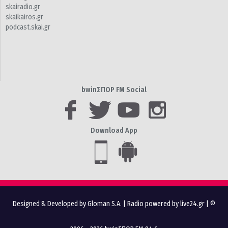
skairadio.gr
skaikairos.gr
podcast.skai.gr
bwinΣΠΟΡ FM Social
Download App
Designed & Developed by Gloman S.A.
|
Radio powered by live24.gr
| ©