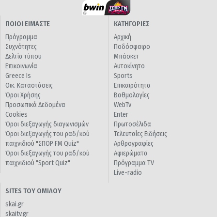
ΠΟΙΟΙ ΕΙΜΑΣΤΕ
ΚΑΤΗΓΟΡΙΕΣ
Πρόγραμμα
Αρχική
Συχνότητες
Ποδόσφαιρο
Δελτία τύπου
Μπάσκετ
Επικοινωνία
Αυτοκίνητο
Greece Is
Sports
Οικ. Καταστάσεις
Επικαιρότητα
Όροι Χρήσης
Βαθμολογίες
Προσωπικά Δεδομένα
WebTv
Cookies
Enter
Όροι διεξαγωγής διαγωνισμών
Πρωτοσέλιδα
Όροι διεξαγωγής του ραδ/κού
Τελευταίες Ειδήσεις
παιχνιδιού "ΣΠΟΡ FM Quiz"
Αρθρογραφίες
Όροι διεξαγωγής του ραδ/κού
Αφιερώματα
παιχνιδιού "Sport Quiz"
Πρόγραμμα TV
Live-radio
SITES ΤΟΥ ΟΜΙΛΟΥ
skai.gr
skaitv.gr