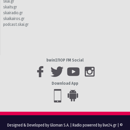
skai.gr
skaitv.gr
skairadio.gr
skaikairos.gr
podcast.skai.gr
bwinΣΠΟΡ FM Social
Download App
Designed & Developed by Gloman S.A.
|
Radio powered by live24.gr
| ©