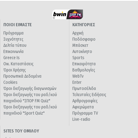
ΠΟΙΟΙ ΕΙΜΑΣΤΕ
ΚΑΤΗΓΟΡΙΕΣ
Πρόγραμμα
Αρχική
Συχνότητες
Ποδόσφαιρο
Δελτία τύπου
Μπάσκετ
Επικοινωνία
Αυτοκίνητο
Greece Is
Sports
Οικ. Καταστάσεις
Επικαιρότητα
Όροι Χρήσης
Βαθμολογίες
Προσωπικά Δεδομένα
WebTv
Cookies
Enter
Όροι διεξαγωγής διαγωνισμών
Πρωτοσέλιδα
Όροι διεξαγωγής του ραδ/κού
Τελευταίες Ειδήσεις
παιχνιδιού "ΣΠΟΡ FM Quiz"
Αρθρογραφίες
Όροι διεξαγωγής του ραδ/κού
Αφιερώματα
παιχνιδιού "Sport Quiz"
Πρόγραμμα TV
Live-radio
SITES ΤΟΥ ΟΜΙΛΟΥ