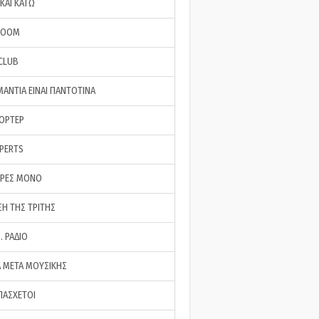
ΚΑΙ ΚΑΤΩ
ROOM
 CLUB
ΜΑΝΤΙΑ ΕΙΝΑΙ ΠΑΝΤΟΤΙΝΑ
ΠΟΡΤΕΡ
XPERTS
ΕΡΕΣ ΜΟΝΟ
ΣΗ ΤΗΣ ΤΡΙΤΗΣ
… ΡΑΔΙΟ
 ΜΕΤΑ ΜΟΥΣΙΚΗΣ
ΠΑΣΧΕΤΟΙ