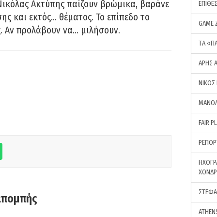
Νικόλας Ακτύπης παίζουν βρώμικα, βαράνε
ΕΠΙΘΕ
ης και εκτός… θέματος. Το επίπεδο το
GAME 
ς. Αν προλάβουν να… μιλήσουν.
ΤA «Π
ΑΡΗΣ 
ΝΙΚΟΣ
ΜΑΝΩΛ
FAIR P
ΡΕΠΟΡ
ΗΧΟΓΡ
ΧΟΝΔ
ΣΤΕΦΑ
κπομπής
ATHEN