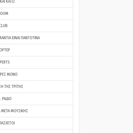
ΚΑΙ ΚΑΤΩ
ROOM
 CLUB
ΜΑΝΤΙΑ ΕΙΝΑΙ ΠΑΝΤΟΤΙΝΑ
ΠΟΡΤΕΡ
XPERTS
ΕΡΕΣ ΜΟΝΟ
ΣΗ ΤΗΣ ΤΡΙΤΗΣ
… ΡΑΔΙΟ
 ΜΕΤΑ ΜΟΥΣΙΚΗΣ
ΠΑΣΧΕΤΟΙ