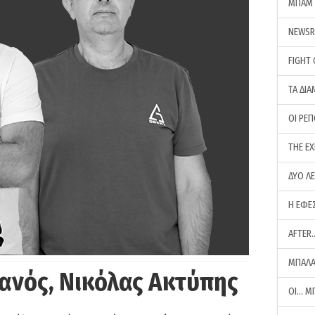
ΜΠΑΜ 
NEWS
FIGHT
ΤΑ ΔΙΑ
ΟΙ ΡΕ
THE E
ΔΥΟ Λ
Η ΕΦΕ
AFTER
ΜΠΑΛΑ
ανός, Νικόλας Ακτύπης
ΟΙ… Μ