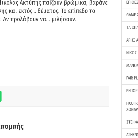
Νικόλας Ακτύπης παίζουν βρώμικα, βαράνε
ΕΠΙΘΕ
ης και εκτός… θέματος. Το επίπεδο το
GAME 
ς. Αν προλάβουν να… μιλήσουν.
ΤA «Π
ΑΡΗΣ 
ΝΙΚΟΣ
ΜΑΝΩΛ
FAIR P
ΡΕΠΟΡ
ΗΧΟΓΡ
ΧΟΝΔ
ΣΤΕΦΑ
κπομπής
ATHEN