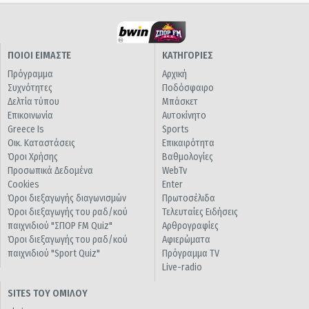
ΠΟΙΟΙ ΕΙΜΑΣΤΕ
ΚΑΤΗΓΟΡΙΕΣ
Πρόγραμμα
Αρχική
Συχνότητες
Ποδόσφαιρο
Δελτία τύπου
Μπάσκετ
Επικοινωνία
Αυτοκίνητο
Greece Is
Sports
Οικ. Καταστάσεις
Επικαιρότητα
Όροι Χρήσης
Βαθμολογίες
Προσωπικά Δεδομένα
WebTv
Cookies
Enter
Όροι διεξαγωγής διαγωνισμών
Πρωτοσέλιδα
Όροι διεξαγωγής του ραδ/κού
Τελευταίες Ειδήσεις
παιχνιδιού "ΣΠΟΡ FM Quiz"
Αρθρογραφίες
Όροι διεξαγωγής του ραδ/κού
Αφιερώματα
παιχνιδιού "Sport Quiz"
Πρόγραμμα TV
Live-radio
SITES ΤΟΥ ΟΜΙΛΟΥ