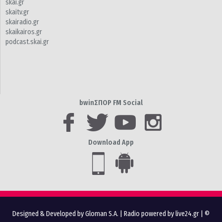
skai.gr
skaitv.gr
skairadio.gr
skaikairos.gr
podcast.skai.gr
bwinΣΠΟΡ FM Social
Download App
Designed & Developed by Gloman S.A.
|
Radio powered by live24.gr
| ©