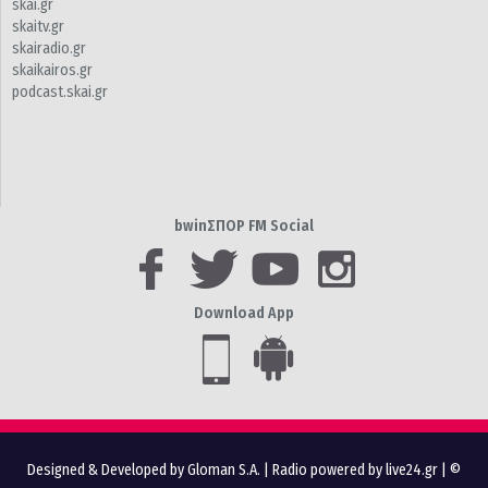
skai.gr
skaitv.gr
skairadio.gr
skaikairos.gr
podcast.skai.gr
bwinΣΠΟΡ FM Social
Download App
Designed & Developed by Gloman S.A.
|
Radio powered by live24.gr
| ©