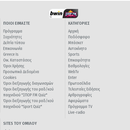
ΠΟΙΟΙ ΕΙΜΑΣΤΕ
ΚΑΤΗΓΟΡΙΕΣ
Πρόγραμμα
Αρχική
Συχνότητες
Ποδόσφαιρο
Δελτία τύπου
Μπάσκετ
Επικοινωνία
Αυτοκίνητο
Greece Is
Sports
Οικ. Καταστάσεις
Επικαιρότητα
Όροι Χρήσης
Βαθμολογίες
Προσωπικά Δεδομένα
WebTv
Cookies
Enter
Όροι διεξαγωγής διαγωνισμών
Πρωτοσέλιδα
Όροι διεξαγωγής του ραδ/κού
Τελευταίες Ειδήσεις
παιχνιδιού "ΣΠΟΡ FM Quiz"
Αρθρογραφίες
Όροι διεξαγωγής του ραδ/κού
Αφιερώματα
παιχνιδιού "Sport Quiz"
Πρόγραμμα TV
Live-radio
SITES ΤΟΥ ΟΜΙΛΟΥ