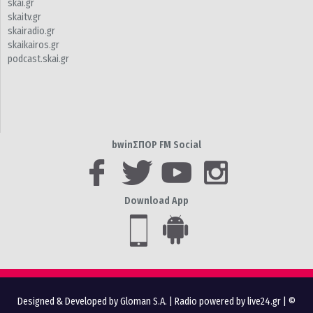
skai.gr
skaitv.gr
skairadio.gr
skaikairos.gr
podcast.skai.gr
bwinΣΠΟΡ FM Social
Download App
Designed & Developed by Gloman S.A.
|
Radio powered by live24.gr
| ©