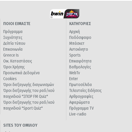
ΠΟΙΟΙ ΕΙΜΑΣΤΕ
ΚΑΤΗΓΟΡΙΕΣ
Πρόγραμμα
Αρχική
Συχνότητες
Ποδόσφαιρο
Δελτία τύπου
Μπάσκετ
Επικοινωνία
Αυτοκίνητο
Greece Is
Sports
Οικ. Καταστάσεις
Επικαιρότητα
Όροι Χρήσης
Βαθμολογίες
Προσωπικά Δεδομένα
WebTv
Cookies
Enter
Όροι διεξαγωγής διαγωνισμών
Πρωτοσέλιδα
Όροι διεξαγωγής του ραδ/κού
Τελευταίες Ειδήσεις
παιχνιδιού "ΣΠΟΡ FM Quiz"
Αρθρογραφίες
Όροι διεξαγωγής του ραδ/κού
Αφιερώματα
παιχνιδιού "Sport Quiz"
Πρόγραμμα TV
Live-radio
SITES ΤΟΥ ΟΜΙΛΟΥ