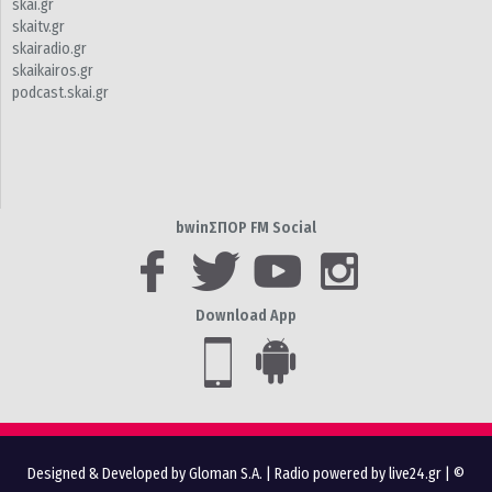
skai.gr
skaitv.gr
skairadio.gr
skaikairos.gr
podcast.skai.gr
bwinΣΠΟΡ FM Social
Download App
Designed & Developed by Gloman S.A.
|
Radio powered by live24.gr
| ©