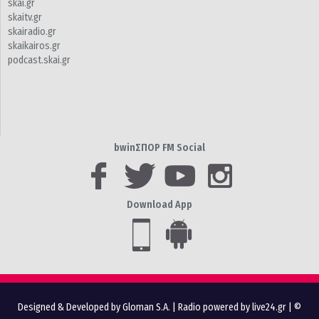
skai.gr
skaitv.gr
skairadio.gr
skaikairos.gr
podcast.skai.gr
bwinΣΠΟΡ FM Social
Download App
Designed & Developed by Gloman S.A.
|
Radio powered by live24.gr
| ©