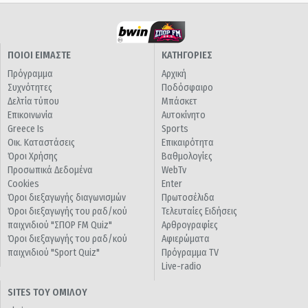
ΠΟΙΟΙ ΕΙΜΑΣΤΕ
ΚΑΤΗΓΟΡΙΕΣ
Πρόγραμμα
Αρχική
Συχνότητες
Ποδόσφαιρο
Δελτία τύπου
Μπάσκετ
Επικοινωνία
Αυτοκίνητο
Greece Is
Sports
Οικ. Καταστάσεις
Επικαιρότητα
Όροι Χρήσης
Βαθμολογίες
Προσωπικά Δεδομένα
WebTv
Cookies
Enter
Όροι διεξαγωγής διαγωνισμών
Πρωτοσέλιδα
Όροι διεξαγωγής του ραδ/κού
Τελευταίες Ειδήσεις
παιχνιδιού "ΣΠΟΡ FM Quiz"
Αρθρογραφίες
Όροι διεξαγωγής του ραδ/κού
Αφιερώματα
παιχνιδιού "Sport Quiz"
Πρόγραμμα TV
Live-radio
SITES ΤΟΥ ΟΜΙΛΟΥ