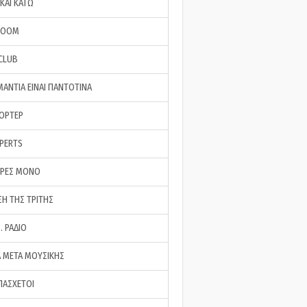
ΚΑΙ ΚΑΤΩ
ROOM
 CLUB
ΜΑΝΤΙΑ ΕΙΝΑΙ ΠΑΝΤΟΤΙΝΑ
ΠΟΡΤΕΡ
XPERTS
ΕΡΕΣ ΜΟΝΟ
ΣΗ ΤΗΣ ΤΡΙΤΗΣ
… ΡΑΔΙΟ
 ΜΕΤΑ ΜΟΥΣΙΚΗΣ
ΠΑΣΧΕΤΟΙ