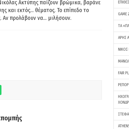
Νικόλας Ακτύπης παίζουν βρώμικα, βαράνε
ΕΠΙΘΕ
ης και εκτός… θέματος. Το επίπεδο το
GAME 
ς. Αν προλάβουν να… μιλήσουν.
ΤA «Π
ΑΡΗΣ 
ΝΙΚΟΣ
ΜΑΝΩΛ
FAIR P
ΡΕΠΟΡ
ΗΧΟΓΡ
ΧΟΝΔ
ΣΤΕΦΑ
κπομπής
ATHEN