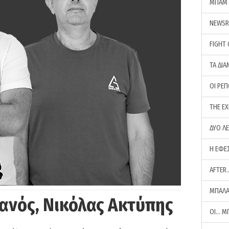
ΜΠΑΜ 
NEWS
FIGHT
ΤΑ ΔΙΑ
ΟΙ ΡΕ
THE E
ΔΥΟ Λ
Η ΕΦΕ
AFTER
ΜΠΑΛΑ
ανός, Νικόλας Ακτύπης
ΟΙ… Μ