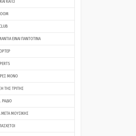
ΚΑΙ ΚΑΤΩ
ROOM
 CLUB
ΜΑΝΤΙΑ ΕΙΝΑΙ ΠΑΝΤΟΤΙΝΑ
ΠΟΡΤΕΡ
XPERTS
ΕΡΕΣ ΜΟΝΟ
ΣΗ ΤΗΣ ΤΡΙΤΗΣ
… ΡΑΔΙΟ
 ΜΕΤΑ ΜΟΥΣΙΚΗΣ
ΠΑΣΧΕΤΟΙ