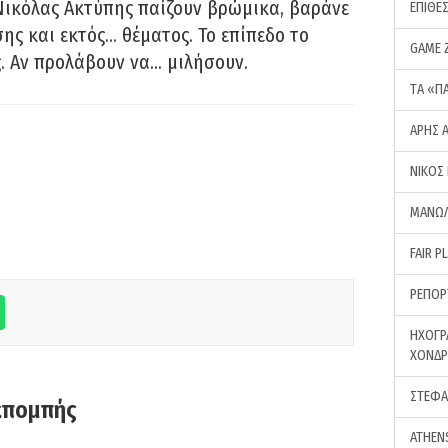
Νικόλας Ακτύπης παίζουν βρώμικα, βαράνε
ΕΠΙΘΕ
ης και εκτός… θέματος. Το επίπεδο το
GAME 
ς. Αν προλάβουν να… μιλήσουν.
ΤA «Π
ΑΡΗΣ 
ΝΙΚΟΣ
ΜΑΝΩΛ
FAIR P
ΡΕΠΟΡ
ΗΧΟΓΡ
ΧΟΝΔ
ΣΤΕΦΑ
κπομπής
ATHEN