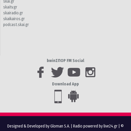
skai.gr
skaitv.gr
skairadio.gr
skaikairos.gr
podcast.skai.gr
bwinΣΠΟΡ FM Social
Download App
Designed & Developed by Gloman S.A.
|
Radio powered by live24.gr
| ©