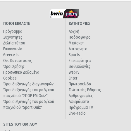
ΠΟΙΟΙ ΕΙΜΑΣΤΕ
ΚΑΤΗΓΟΡΙΕΣ
Πρόγραμμα
Αρχική
Συχνότητες
Ποδόσφαιρο
Δελτία τύπου
Μπάσκετ
Επικοινωνία
Αυτοκίνητο
Greece Is
Sports
Οικ. Καταστάσεις
Επικαιρότητα
Όροι Χρήσης
Βαθμολογίες
Προσωπικά Δεδομένα
WebTv
Cookies
Enter
Όροι διεξαγωγής διαγωνισμών
Πρωτοσέλιδα
Όροι διεξαγωγής του ραδ/κού
Τελευταίες Ειδήσεις
παιχνιδιού "ΣΠΟΡ FM Quiz"
Αρθρογραφίες
Όροι διεξαγωγής του ραδ/κού
Αφιερώματα
παιχνιδιού "Sport Quiz"
Πρόγραμμα TV
Live-radio
SITES ΤΟΥ ΟΜΙΛΟΥ