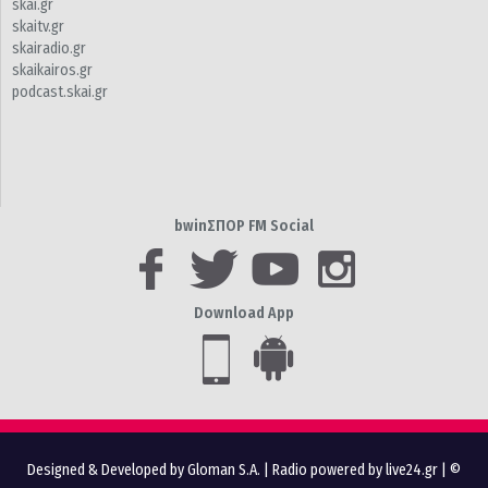
skai.gr
skaitv.gr
skairadio.gr
skaikairos.gr
podcast.skai.gr
bwinΣΠΟΡ FM Social
Download App
Designed & Developed by Gloman S.A.
|
Radio powered by live24.gr
| ©