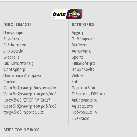
ΠΟΙΟΙ ΕΙΜΑΣΤΕ
ΚΑΤΗΓΟΡΙΕΣ
Πρόγραμμα
Αρχική
Συχνότητες
Ποδόσφαιρο
Δελτία τύπου
Μπάσκετ
Επικοινωνία
Αυτοκίνητο
Greece Is
Sports
Οικ. Καταστάσεις
Επικαιρότητα
Όροι Χρήσης
Βαθμολογίες
Προσωπικά Δεδομένα
WebTv
Cookies
Enter
Όροι διεξαγωγής διαγωνισμών
Πρωτοσέλιδα
Όροι διεξαγωγής του ραδ/κού
Τελευταίες Ειδήσεις
παιχνιδιού "ΣΠΟΡ FM Quiz"
Αρθρογραφίες
Όροι διεξαγωγής του ραδ/κού
Αφιερώματα
παιχνιδιού "Sport Quiz"
Πρόγραμμα TV
Live-radio
SITES ΤΟΥ ΟΜΙΛΟΥ