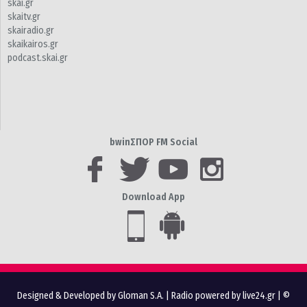
skai.gr
skaitv.gr
skairadio.gr
skaikairos.gr
podcast.skai.gr
bwinΣΠΟΡ FM Social
Download App
Designed & Developed by Gloman S.A.
|
Radio powered by live24.gr
| ©