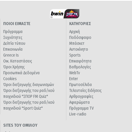
ΠΟΙΟΙ ΕΙΜΑΣΤΕ
ΚΑΤΗΓΟΡΙΕΣ
Πρόγραμμα
Αρχική
Συχνότητες
Ποδόσφαιρο
Δελτία τύπου
Μπάσκετ
Επικοινωνία
Αυτοκίνητο
Greece Is
Sports
Οικ. Καταστάσεις
Επικαιρότητα
Όροι Χρήσης
Βαθμολογίες
Προσωπικά Δεδομένα
WebTv
Cookies
Enter
Όροι διεξαγωγής διαγωνισμών
Πρωτοσέλιδα
Όροι διεξαγωγής του ραδ/κού
Τελευταίες Ειδήσεις
παιχνιδιού "ΣΠΟΡ FM Quiz"
Αρθρογραφίες
Όροι διεξαγωγής του ραδ/κού
Αφιερώματα
παιχνιδιού "Sport Quiz"
Πρόγραμμα TV
Live-radio
SITES ΤΟΥ ΟΜΙΛΟΥ