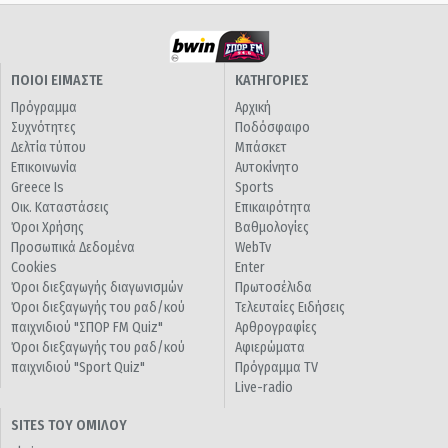
ΠΟΙΟΙ ΕΙΜΑΣΤΕ
ΚΑΤΗΓΟΡΙΕΣ
Πρόγραμμα
Αρχική
Συχνότητες
Ποδόσφαιρο
Δελτία τύπου
Μπάσκετ
Επικοινωνία
Αυτοκίνητο
Greece Is
Sports
Οικ. Καταστάσεις
Επικαιρότητα
Όροι Χρήσης
Βαθμολογίες
Προσωπικά Δεδομένα
WebTv
Cookies
Enter
Όροι διεξαγωγής διαγωνισμών
Πρωτοσέλιδα
Όροι διεξαγωγής του ραδ/κού
Τελευταίες Ειδήσεις
παιχνιδιού "ΣΠΟΡ FM Quiz"
Αρθρογραφίες
Όροι διεξαγωγής του ραδ/κού
Αφιερώματα
παιχνιδιού "Sport Quiz"
Πρόγραμμα TV
Live-radio
SITES ΤΟΥ ΟΜΙΛΟΥ