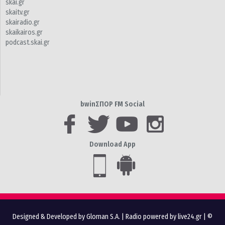
skai.gr
skaitv.gr
skairadio.gr
skaikairos.gr
podcast.skai.gr
bwinΣΠΟΡ FM Social
Download App
Designed & Developed by Gloman S.A.
|
Radio powered by live24.gr
| ©